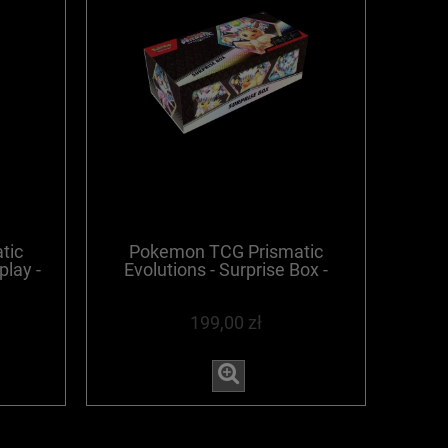
tic
Pokemon TCG Prismatic
play -
Evolutions - Surprise Box -
WYPRZEDANE
199,00 zł