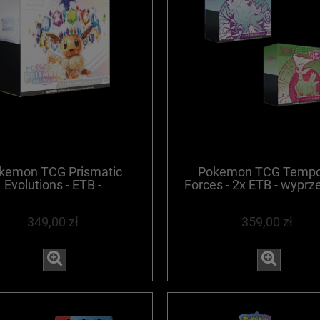
kemon TCG Prismatic
Pokemon TCG Tempo
Evolutions - ETB -
Forces - 2x ETB - wypr
WYPRZEDANE
349,00 zł
359,00 zł