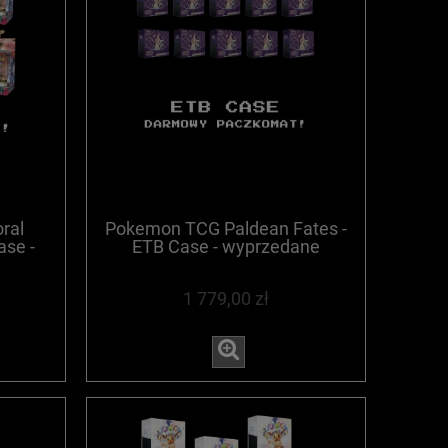
ral
Pokemon TCG Paldean Fates -
ase -
ETB Case - wyprzedane
1 779,00 zł