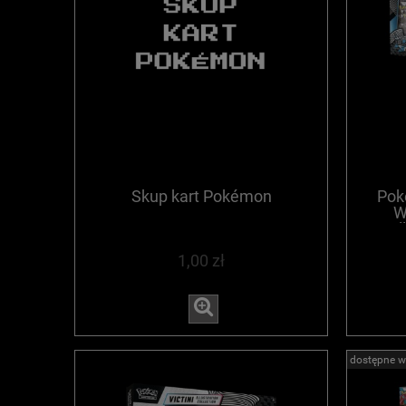
Skup kart Pokémon
Pok
W
Col
1,00 zł
dostępne w