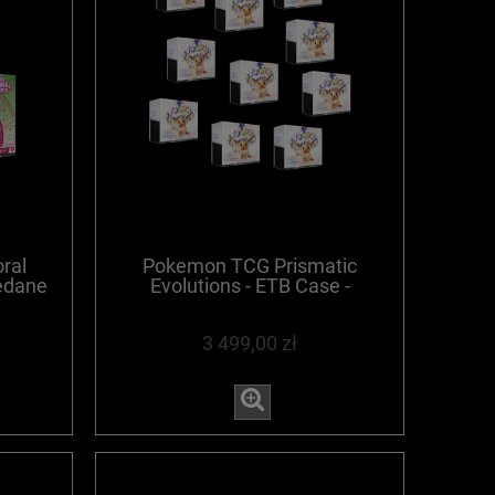
ral
Pokemon TCG Prismatic
zedane
Evolutions - ETB Case -
WYPRZEDANE
3 499,00 zł