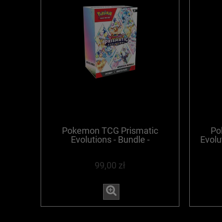
Pokemon TCG Prismatic
Po
Evolutions - Bundle -
Evolut
WYPRZEDANE
99,00 zł