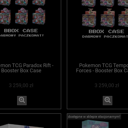
mon TCG Paradox Rift -
Pokemon TCG Tempo
Booster Box Case
Forces - Booster Box C
wyprzedane
3 259,00 zł
3 259,00 zł
dostępne w sklepie stacjonarnym!