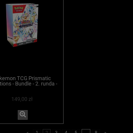
kemon TCG Prismatic
ions - Bundle - 2. runda -
WYPRZEDANE
149,00 zł
«
1
2
3
4
5
...
8
»