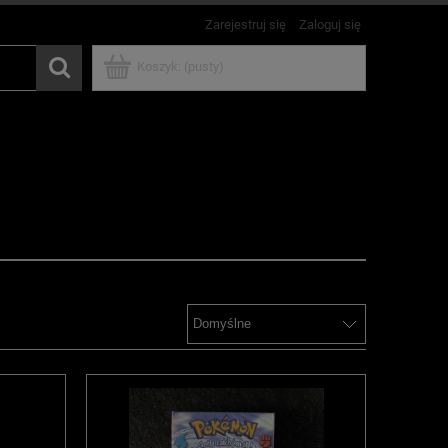
Zarejestruj się
Zaloguj się
Koszyk:
(pusty)