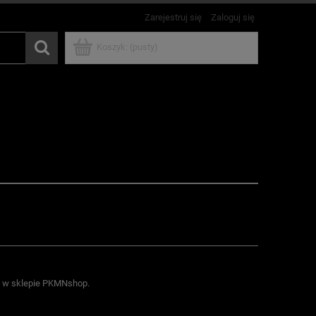
Zarejestruj się
Zaloguj się
Koszyk:
(pusty)
e w sklepie PKMNshop.