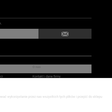
o.
O nas
ci
Kontakt i dane firmy
Newsletter
wać wykorzystanie przez nas wszystkich tych plików i przejść do sklepu