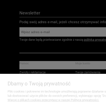
Newsletter
Podaj swój adres e-mail, jeżeli chcesz otrzymywać i
Twoje dane będą przetwarzane zgodnie z naszą
polityką prywatn
Pomoc
Moje konto
Zwroty i reklamacje
Twoje zamówienia
Regulamin
Ustawienia konta
Dbamy o Twoją prywatność
Przechowalnia
Pliki cookies i pokrewne im technologie umożliwiają poprawne działanie
lub dostosować użycie plików do swoich preferencji, wybierając opcję "Do
Więcej o plikach cookies przeczytasz w naszej Polityce prywatności.