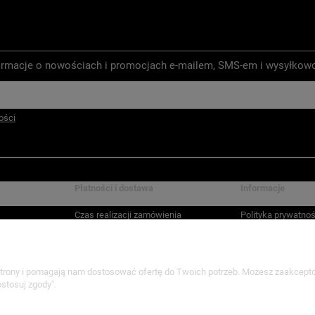
nformacje o nowościach i promocjach e-mailem, SMS-em i wysyłkow
ości
Płatności i dostawa
Informacje
Czas realizacji zamówienia
Polityka prywatnoś
 strony i pomagają nam dostosować ofertę do Twoich potrzeb. Możesz zaakcepto
Sklep internetowy Shoper.pl
stosuj zgody".