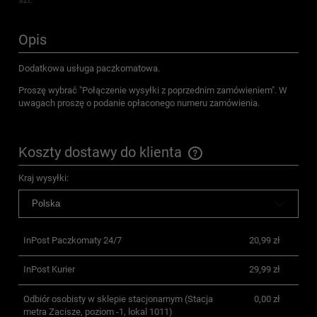
Opis
Dodatkowa usługa paczkomatowa.
Proszę wybrać "Połączenie wysyłki z poprzednim zamówieniem". W
uwagach proszę o podanie opłaconego numeru zamówienia.
Koszty dostawy do klienta
Cena nie zawiera ewentualnych kosztów płatności
Kraj wysyłki:
InPost Paczkomaty 24/7
20,99 zł
InPost Kurier
29,99 zł
Odbiór osobisty w sklepie stacjonarnym
(Stacja
0,00 zł
metra Zacisze, poziom -1, lokal 1011)