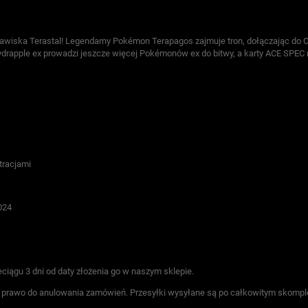
jawiska Terastal! Legendarny Pokémon Terapagos zajmuje tron, dołączając do Ci
ydrapple ex prowadzi jeszcze więcej Pokémonów ex do bitwy, a karty ACE SPE
tracjami
024
ciągu 3 dni od daty złożenia go w naszym sklepie.
e prawo do anulowania zamówień. Przesyłki wysyłane są po całkowitym skomp