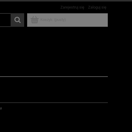
Zarejestruj się
Zaloguj się
Koszyk:
(pusty)
ru