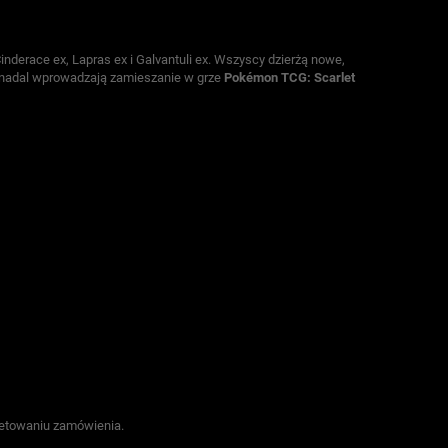
nderace ex, Lapras ex i Galvantuli ex. Wszyscy dzierżą nowe,
C nadal wprowadzają zamieszanie w grze
Pokémon TCG: Scarlet
letowaniu zamówienia.