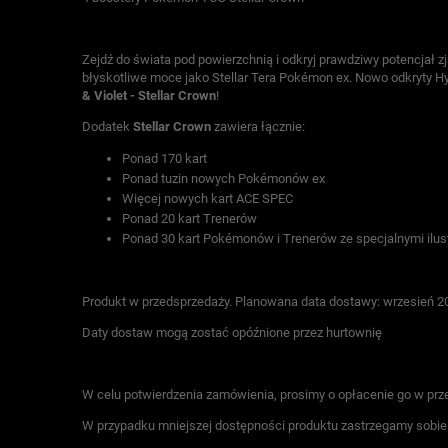
Zejdź do świata pod powierzchnią i odkryj prawdziwy potencjał z
błyskotliwe moce jako Stellar Tera Pokémon ex. Nowo odkryty H
& Violet - Stellar Crown
!
Dodatek
Stellar Crown
zawiera łącznie:
Ponad 170 kart
Ponad tuzin nowych Pokémonów ex
Więcej nowych kart ACE SPEC
Ponad 20 kart Trenerów
Ponad 30 kart Pokémonów i Trenerów ze specjalnymi ilus
Produkt w przedsprzedaży. Planowana data dostawy: wrzesień 2
Daty dostaw mogą zostać opóźnione przez hurtownię
W celu potwierdzenia zamówienia, prosimy o opłacenie go w prze
W przypadku mniejszej dostępności produktu zastrzegamy sobi