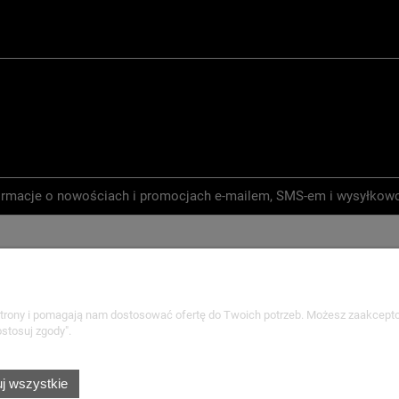
nformacje o nowościach i promocjach e-mailem, SMS-em i wysyłkow
ości
 strony i pomagają nam dostosować ofertę do Twoich potrzeb. Możesz zaakcepto
stosuj zgody".
Płatności i dostawa
Informacje
j wszystkie
Czas realizacji zamówienia
Polityka prywatnoś