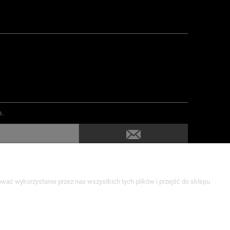
o.
wać wykorzystanie przez nas wszystkich tych plików i przejść do sklepu
O nas
ci
Kontakt i dane firmy