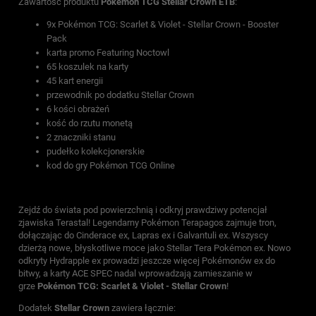
Zawartość produktu
Pokemon TCG Stellar Crown ETB
:
9x Pokémon TCG: Scarlet & Violet - Stellar Crown - Booster
Pack
karta promo Featuring Noctowl
65 koszulek na karty
45 kart energii
przewodnik po dodatku Stellar Crown
6 kości obrażeń
kość do rzutu monetą
2 znaczniki stanu
pudełko kolekcjonerskie
kod do gry Pokémon TCG Online
Zejdź do świata pod powierzchnią i odkryj prawdziwy potencjał
zjawiska Terastal! Legendarny Pokémon Terapagos zajmuje tron,
dołączając do Cinderace ex, Lapras ex i Galvantuli ex. Wszyscy
dzierżą nowe, błyskotliwe moce jako Stellar Tera Pokémon ex. Nowo
odkryty Hydrapple ex prowadzi jeszcze więcej Pokémonów ex do
bitwy, a karty ACE SPEC nadal wprowadzają zamieszanie w
grze
Pokémon TCG: Scarlet & Violet - Stellar Crown
!
Dodatek
Stellar Crown
zawiera łącznie: