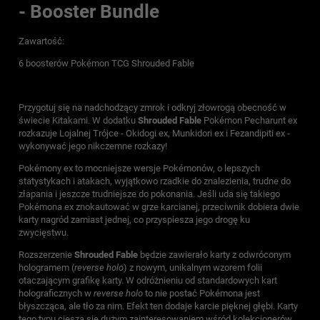
- Booster Bundle
Zawartość:
6 boosterów Pokémon TCG Shrouded Fable
Przygotuj się na nadchodzący zmrok i odkryj złowrogą obecność w
świecie Kitakami. W dodatku
Shrouded Fable
Pokémon Pecharunt ex
rozkazuje Lojalnej Trójce - Okidogi ex, Munkidori ex i Fezandipiti ex -
wykonywać jego nikczemne rozkazy!
Pokémony ex to mocniejsze wersje Pokémonów, o lepszych
statystykach i atakach, wyjątkowo rzadkie do znalezienia, trudne do
złapania i jeszcze trudniejsze do pokonania. Jeśli uda się takiego
Pokémona ex znokautować w grze karcianej, przeciwnik dobiera dwie
karty nagród zamiast jednej, co przyspiesza jego drogę ku
zwycięstwu.
Rozszerzenie
Shrouded Fable
będzie zawierało karty z odwróconym
hologramem (
reverse holo
) z nowym, unikalnym wzorem folii
otaczającym grafikę karty. W odróżnieniu od standardowych kart
holograficznych w
reverse holo
to nie postać Pokémona jest
błyszcząca, ale tło za nim. Efekt ten dodaje karcie pięknej głębi. Karty
tego typu cieszą się dużym zainteresowaniem wśród kolekcjonerów,