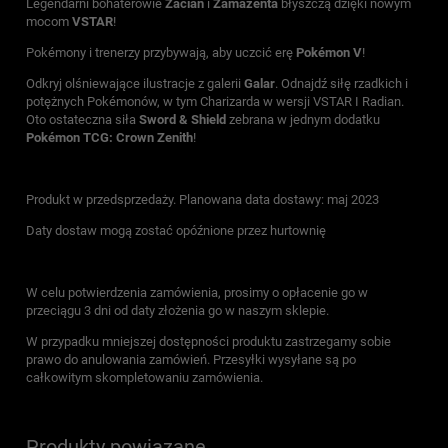
Legendarni bohaterowie
Zacian
i
Zamazenta
błyszczą dzięki nowym
mocom
VSTAR
!
Pokémony i trenerzy przybywają, aby uczcić erę
Pokémon V
!
Odkryj olśniewające ilustracje z galerii
Galar
. Odnajdź siłę rzadkich i
potężnych Pokémonów, w tym Charizarda w wersji VSTAR I Radian.
Oto ostateczna siła
Sword & Shield
zebrana w jednym dodatku
Pokémon TCG: Crown Zenith
!
Produkt w przedsprzedaży. Planowana data dostawy: maj 2023
Daty dostaw mogą zostać opóźnione przez hurtownię
W celu potwierdzenia zamówienia, prosimy o opłacenie go w
przeciągu 3 dni od daty złożenia go w naszym sklepie.
W przypadku mniejszej dostępności produktu zastrzegamy sobie
prawo do anulowania zamówień. Przesyłki wysyłane są po
całkowitym skompletowaniu zamówienia.
Produkty powiązane