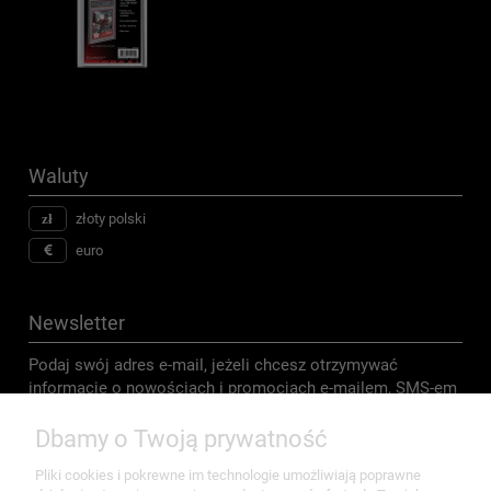
Waluty
złoty polski
euro
Newsletter
Podaj swój adres e-mail, jeżeli chcesz otrzymywać
informacje o nowościach i promocjach e-mailem, SMS-em
i wysyłkowo.
Dbamy o Twoją prywatność
Pliki cookies i pokrewne im technologie umożliwiają poprawne