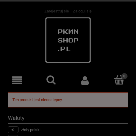
Zarejestruj się
Zaloguj się
Ten produkt jest niedostępny.
Waluty
złoty polski